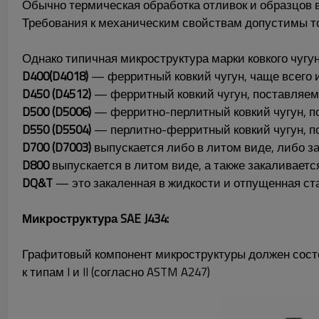
Обычно термическая обработка отливок и образцов 
Требования к механическим свойствам допустимы тол
Однако типичная микроструктура марки ковкого чугун
D400(D4018)
— ферритный ковкий чугун, чаще всего 
D450 (D4512)
— ферритный ковкий чугун, поставляемы
D500 (D5006)
— ферритно-перлитный ковкий чугун, по
D550 (D5504)
— перлитно-ферритный ковкий чугун, по
D700 (D7003)
выпускается либо в литом виде, либо за
D800
выпускается в литом виде, а также закаливаетс
DQ&T
— это закаленная в жидкости и отпущенная ст
Микроструктура SAE J434:
Графитовый компонент микроструктуры должен состо
к типам I и II (согласно ASTM A247)