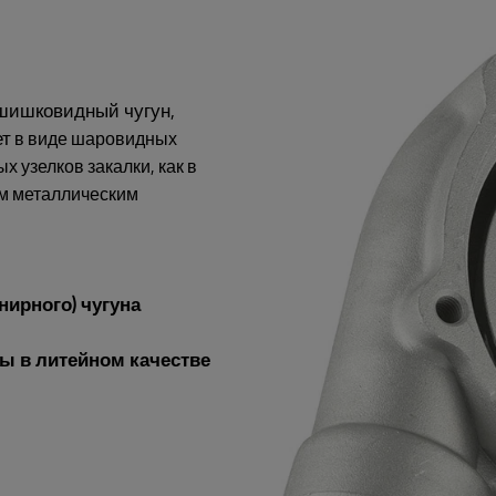
 шишковидный чугун,
ет
в виде шаровидных
ых узелков закалки, как в
ым металлическим
нирного) чугуна
ны в литейном качестве