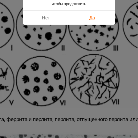
чтобы продолжить
Нет
Да
, феррита и перлита, перлита, отпущенного перлита ил