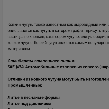
Ковкий чугун, также известный как шаровидный или
описывается как чугун, в котором графит присутству
частиц, а не хлопьев, как в сером чугуне, или углеродист
ковком чугуне.
Ковкий чугун является самым популярн
материалом.
Стандарты эталонного литья:
SAE J434: Автомобильные отливки из ковкого (шар
Отливки из ковкого чугуна могут быть изготовле
Промышленные:
Литье в песчаные формы
Литье под давлением