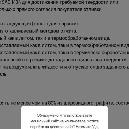
в SAE J434 для достижения требуемой твердости или
ько с прямого согласия покупателя отливки.
а следующая (только для справки):
изготавливаемый методом отжига.
й как в литом, так и в термообработанном виде.
ставляемый как в литом, так и в термообработанном вид
ставляемый как в литом, так и в термически обработанн
каленной в ir-режиме до заданного диапазона твердости.
я на воздухе или в жидкости и отпускается до заданного 
аль.
ять не менее чем на 80% из шаровидного графита, соот
Обнаружено, что вы открываете
мобильный сайт на компьютере, хотите
перейти на десктоп-сайт? Нажмите 'Да',