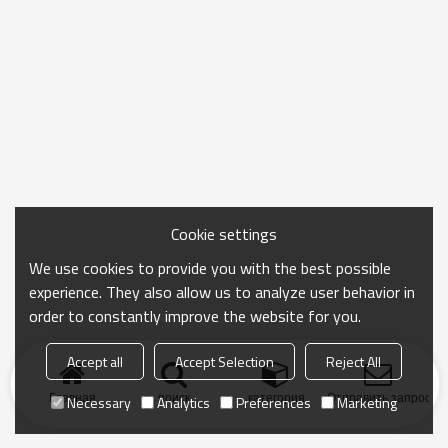
Cookie settings
We use cookies to provide you with the best possible
experience. They also allow us to analyze user behavior in
order to constantly improve the website for you.
Accept all
Accept Selection
Reject All
Главная
поиск
категория
Отправить запрос
Necessary
Analytics
Preferences
Marketing