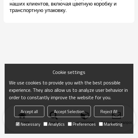
наших клиентов, включая цветную коробку и
транспортную упаковку.
Cookie settings
We use cookies to provide you with the best possible
experience. They also allow us to analyze user behavior in
order to constantly improve the website for you.
Accept all
Accept Selection
Reject All
Главная
поиск
категория
Отправить запрос
Necessary
Analytics
Preferences
Marketing