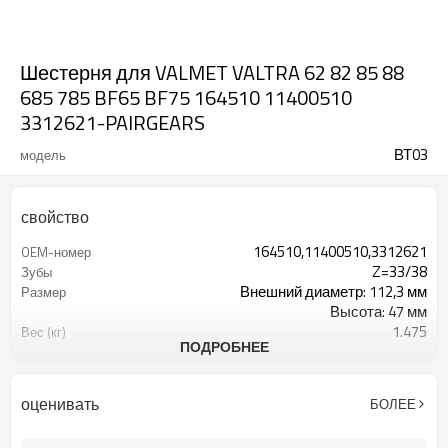
Шестерня для VALMET VALTRA 62 82 85 88
685 785 BF65 BF75 164510 11400510
3312621-PAIRGEARS
ВТ03
модель
свойство
164510,11400510,3312621
OEM-номер
Z=33/38
Зубы
Внешний диаметр: 112,3 мм
Размер
Высота: 47 мм
1.475
Вес (кг)
ПОДРОБНЕЕ
20CrMnTi
Материальный
дробеструйная обработка
Обработка поверхности
59-62HRC
Твёрдость
оценивать
БОЛЕЕ
Бритье зубов
Процесс