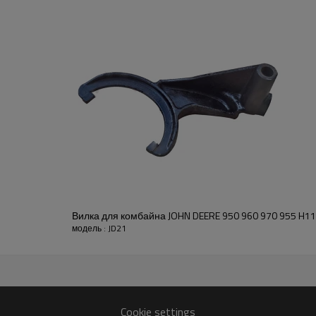
Это критически важный ком
надлежащего функциониро
сельскохозяйственных маши
обеспечения бесперебойной
системы трактора.
Функции:
Компания Pairgears стремит
высокоточные, эффективные
малошумные, безопасные и
передачи.
Для получения расценок 
свяжитесь с нами, и мы б
Вилка для комбайна JOHN DEERE 950 960 970 955 H1
модель : JD21
Cookie settings