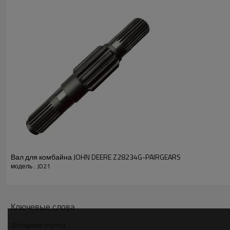
Вал для комбайна JOHN DEERE Z28234G-PAIRGEARS
модель : JD21
Ключевые слова
Шлицевая втулка