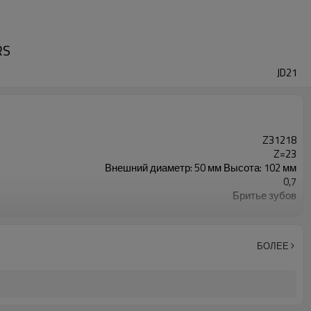
RS
JD21
Z31218
Z=23
Внешний диаметр: 50 мм Высота: 102 мм
0,7
Бритье зубов
20CrMnTi
Науглероживание
58-63HRC
БОЛЕЕ
Дробеструйная обработка