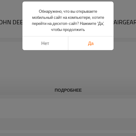
Обнаружено, что вы открываете
мобильный сайт на компьютере, хотите
OHN DEERE 530 630 950 955 960 Z31218-PAIRGEA
перейти на десктоп-сайт? Нажмите 'Да',
чтобы продолжить
Нет
Да
ПОДРОБНЕЕ