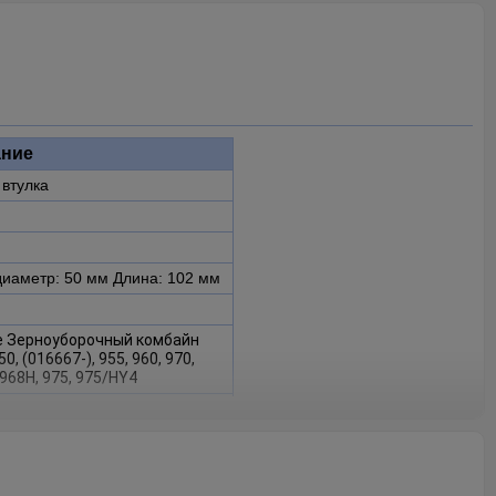
ние
втулка
иаметр: 50 мм Длина: 102 мм
e Зерноуборочный комбайн
50, (016667-), 955, 960, 970,
 968H, 975, 975/HY4
218 подходит для
OHN DEERE 530, 630, 950,
, 965H, 968H, 975, 975/HY4.