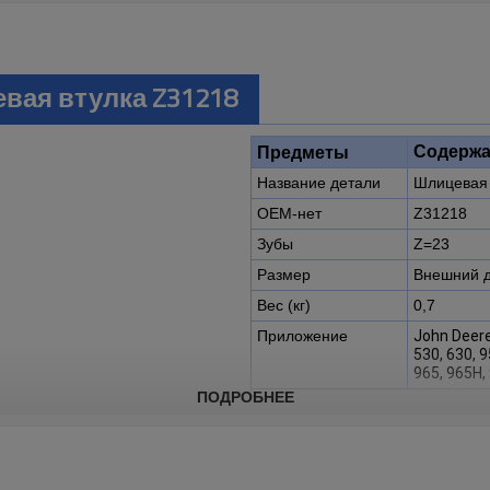
евая втулка Z31218
Содержа
Предметы
Название детали
Шлицевая 
OEM-нет
Z31218
Зубы
Z=23
Размер
Внешний д
Вес (кг)
0,7
Приложение
John Deer
530, 630, 9
965, 965H,
ПОДРОБНЕЕ
Описание:
Шлицевая втулка OEM № Z31
зерноуборочных комбайнов J
(016667-), 955, 960, 970, 965