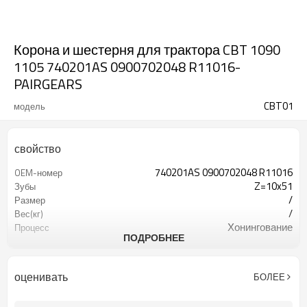
Корона и шестерня для трактора CBT 1090
1105 740201AS 0900702048 R11016-
PAIRGEARS
CBT01
модель
свойство
740201AS 0900702048 R11016
OEM-номер
Z=10x51
Зубы
/
Размер
/
Вес(кг)
Хонингование
Процесс
ПОДРОБНЕЕ
20CrMnTi
Материальный
Науглероживание
Термическая обработка
56-62HRC
Твёрдость
оценивать
БОЛЕЕ
Дробеструйная обработка
Обработка поверхности