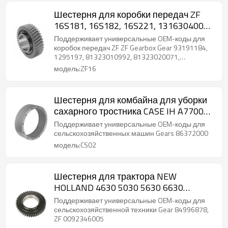
Шестерня для коробки передач ZF
16S181, 16S182, 16S221, 1316304002,
93191184, 1295197-PAIRGEARS
Поддерживает универсальные OEM-коды для
коробок передач ZF ZF Gearbox Gear 93191184,
1295197, 81323010992, 81323020071,
5001848791......
модель:ZF16
Шестерня для комбайна для уборки
сахарного тростника CASE IH A7700
7000 86372000-PAIRGEARS
Поддерживает универсальные OEM-коды для
сельскохозяйственных машин Gears 86372000
модель:CS02
Шестерня для трактора NEW
HOLLAND 4630 5030 5630 6630
84996878 ZF 0092346005-PAIRGEARS
Поддерживает универсальные OEM-коды для
сельскохозяйственной техники Gear 84996878,
ZF 0092346005