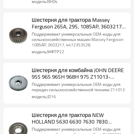
модель:NH04
Шестерня для трактора Massey
Ferguson 265A, 295, 1085AP, 3603217,
4472353528-PAIRGEARS
Поддерживает универсальные OEM-коды для
сельскохозяйственных машин Massey Ferguson
1085AP, 3603217, 4472353528.
модель:МФТР22
Шестерня для комбайна JOHN DEERE
955 965 965H 968H 975 Z11013-
PAIRGEARS
Поддерживает универсальные OEM-коды для
передач сельскохозяйственной техники Z11013
модель:JD16
Шестерня для трактора NEW
HOLLAND 5630 6630 7630 7830
84996901 ZF 0092346033-PAIRGEARS
Поддерживает универсальные OEM-коды для