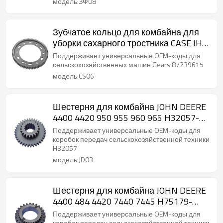
модель:ЗФ08
Зубчатое кольцо для комбайна для
уборки сахарного тростника CASE IH
A7700 A8000 A8800 87239615-
Поддерживает универсальные OEM-коды для
PAIRGEARS
сельскохозяйственных машин Gears 87239615
модель:CS06
Шестерня для комбайна JOHN DEERE
4400 4420 950 955 960 965 H32057-
PAIRGEARS
Поддерживает универсальные OEM-коды для
коробок передач сельскохозяйственной техники
H32057
модель:JD03
Шестерня для комбайна JOHN DEERE
4400 484 4420 7440 7445 H75179-
PAIRGEARS
Поддерживает универсальные OEM-коды для
коробок передач сельскохозяйственной техники