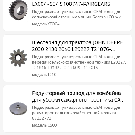
LX604~954 5108747-PAIRGEARS
Поддерживает универсальные OEM-коды для
сельскохозяйственных машин Gears 5108747
модель:YTO04
Шестерня для трактора JOHN DEERE
2030 2130 2040 L29227 T21876-
T37822 CE14605-L113016-PAIRGEARS
Поддерживает универсальные OEM-коды для
передач сельскохозяйственной техники L29227,
T21876-T37822, CE14605-L113016
модель:JD10
Редукторный привод для комбайна
для уборки сахарного тростника CASE
IH A7700 A8000 A8800 87232772-
Поддерживает универсальные OEM-коды для
PAIRGEARS
редукторов сельскохозяйственной техники
87232772
модель:CS09