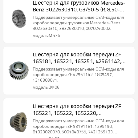
Шестерня для грузовиков Mercedes-
Benz 3022630310, G3/50-5 (R. 8,50-
1,00), G3/60-5-PAIRGEARS
Поддерживает универсальные OEM-коды для
коробок передач грузовиков Mercedes-Benz
3022630310, 3832630010, 0070240002.
модель:МБ36
Шестерня для коробки передач ZF
16S181, 16S221, 16S251, 42561142,
1805497, 1316303071-PAIRGEARS
Поддерживает универсальные OEM-коды для
коробок передач ZF 42561142, 1805497,
1316303071.
модель:ЗФ06
Шестерня для коробки передач ZF
16S221, 16S222, 16S2220,
1316303005, 93191181, 1295190-
Поддерживает универсальные OEM-коды для
PAIRGEARS
коробок передач ZF 93191181, 1295190,
81323020078, 5001848755, 7421359133,
1316303005.