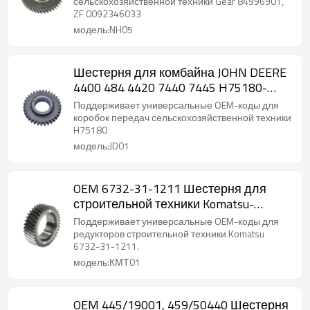
сельскохозяйственной техники Gear 84996901,
ZF 0092346033
модель:NH05
Шестерня для комбайна JOHN DEERE
4400 484 4420 7440 7445 H75180-
PAIRGEARS
Поддерживает универсальные OEM-коды для
коробок передач сельскохозяйственной техники
H75180
модель:JD01
OEM 6732-31-1211 Шестерня для
строительной техники Komatsu-
PAIRGEARS
Поддерживает универсальные OEM-коды для
редукторов строительной техники Komatsu
6732-31-1211.
модель:КМТ01
OEM 445/19001, 459/50440 Шестерня