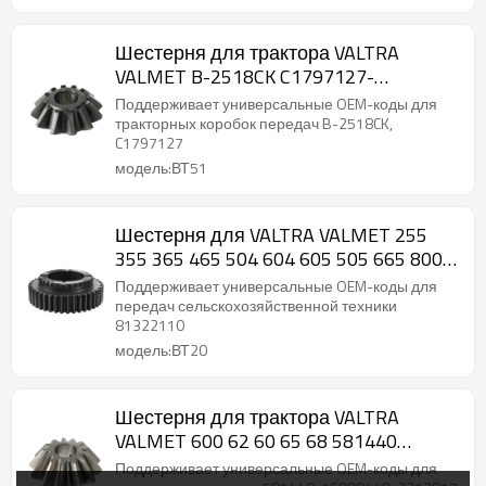
Шестерня для трактора VALTRA
VALMET B-2518CK C1797127-
PAIRGEARS
Поддерживает универсальные OEM-коды для
тракторных коробок передач B-2518CK,
C1797127
модель:ВТ51
Шестерня для VALTRA VALMET 255
355 365 465 504 604 605 505 665 800
81322110-PAIRGEARS
Поддерживает универсальные OEM-коды для
передач сельскохозяйственной техники
81322110
модель:ВТ20
Шестерня для трактора VALTRA
VALMET 600 62 60 65 68 581440
16008440 3312817-PAIRGEARS
Поддерживает универсальные OEM-коды для