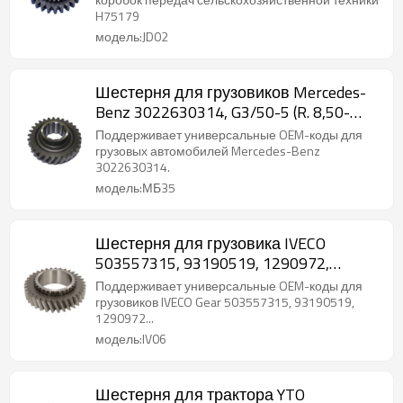
H75179
модель:JD02
Шестерня для грузовиков Mercedes-
Benz 3022630314, G3/50-5 (R. 8,50-
1,00), G3/60-5-PAIRGEARS
Поддерживает универсальные OEM-коды для
грузовых автомобилей Mercedes-Benz
3022630314.
модель:МБ35
Шестерня для грузовика IVECO
503557315, 93190519, 1290972,
81323020058-PAIRGEARS
Поддерживает универсальные OEM-коды для
грузовиков IVECO Gear 503557315, 93190519,
1290972...
модель:IV06
Шестерня для трактора YTO