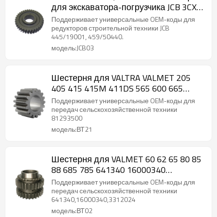
для экскаватора-погрузчика JCB 3CX,
4CX-PAIRGEARS
Поддерживает универсальные OEM-коды для
редукторов строительной техники JCB
445/19001, 459/50440.
модель:JCB03
Шестерня для VALTRA VALMET 205
405 415 415M 411DS 565 600 665
81293500-PAIRGEARS
Поддерживает универсальные OEM-коды для
передач сельскохозяйственной техники
81293500
модель:ВТ21
Шестерня для VALMET 60 62 65 80 85
88 685 785 641340 16000340
3312024-ПАРАШЕЧНЫХ КОЛЕС
Поддерживает универсальные OEM-коды для
передач сельскохозяйственной техники
641340,16000340,3312024
модель:ВТ02