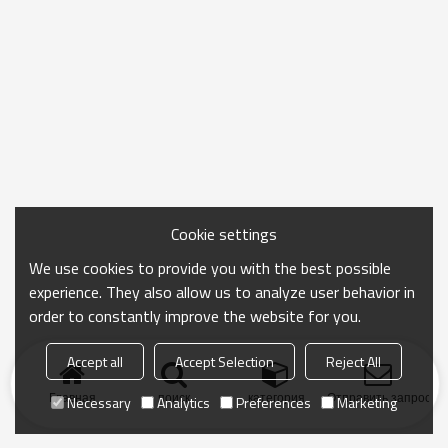
Cookie settings
We use cookies to provide you with the best possible
experience. They also allow us to analyze user behavior in
order to constantly improve the website for you.
Accept all
Accept Selection
Reject All
Главная
поиск
категория
Отправить запрос
Necessary
Analytics
Preferences
Marketing