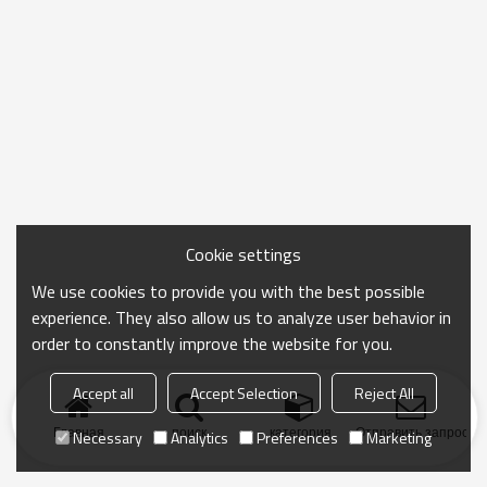
Cookie settings
We use cookies to provide you with the best possible
experience. They also allow us to analyze user behavior in
order to constantly improve the website for you.
Accept all
Accept Selection
Reject All
Главная
поиск
категория
Отправить запрос
Necessary
Analytics
Preferences
Marketing