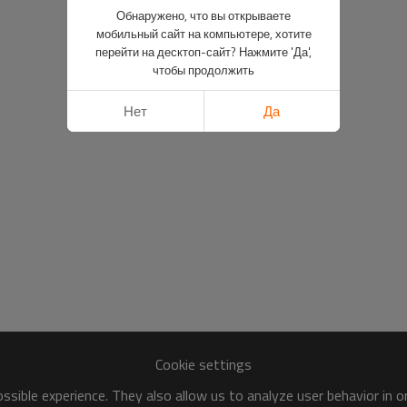
Обнаружено, что вы открываете
мобильный сайт на компьютере, хотите
перейти на десктоп-сайт? Нажмите 'Да',
чтобы продолжить
Нет
Да
Cookie settings
sible experience. They also allow us to analyze user behavior in 