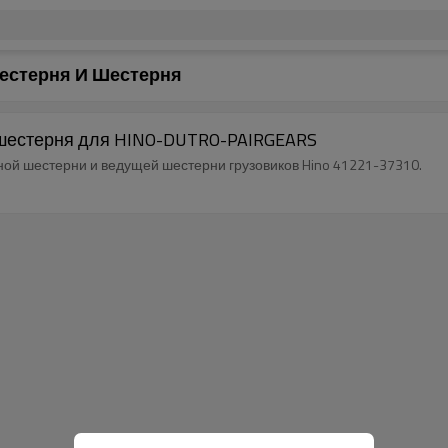
Шестерня И Шестерня
 шестерня для HINO-DUTRO-PAIRGEARS
й шестерни и ведущей шестерни грузовиков Hino 41221-37310.