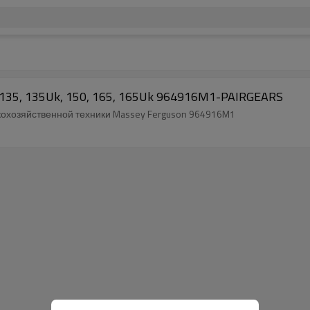
135, 135Uk, 150, 165, 165Uk 964916M1-PAIRGEARS
охозяйственной техники Massey Ferguson 964916M1