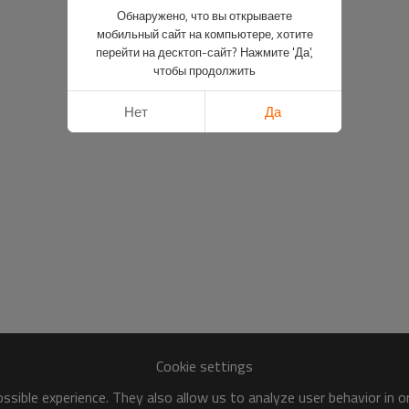
Обнаружено, что вы открываете
мобильный сайт на компьютере, хотите
перейти на десктоп-сайт? Нажмите 'Да',
чтобы продолжить
Нет
Да
Cookie settings
sible experience. They also allow us to analyze user behavior in 