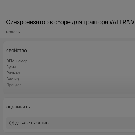
Синхронизатор в сборе для трактора VALTRA 
модель
свойство
OEM-номер
Зубы
Размер
Вес(кг)
Процесс
Материальный
Термическая обработка
Твёрдость
оценивать
Обработка поверхности
ДОБАВИТЬ ОТЗЫВ