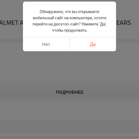
Обнаружено, что вы открываете
мобильный сайт на компьютере, хотите
VALMET A72 A72 LA85 A92 39521900-PAIRGEARS
перейти на десктоп-сайт? Нажмите 'Да',
чтобы продолжить
Нет
Да
ПОДРОБНЕЕ