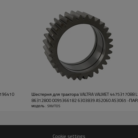
обеспечения бесперебойной
системы комбайна.
Функции:
Компания Pairgears стремит
высокоточные, эффективные
малошумные, безопасные и
передачи.
Для получения расценок 
свяжитесь с нами, и мы б
 196410
Шестерня для трактора VALTRA VALMET 4475317088 
86312800 0095366182 6303839 AS2060 AS3065 -
модель : SNVT05
Cookie settings