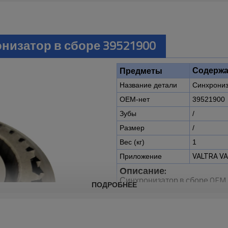
онизатор в сборе 39521900
Содержа
Предметы
Название детали
Синхрониз
OEM-нет
39521900
Зубы
/
Размер
/
Вес (кг)
1
Приложение
VALTRA VA
Описание:
Синхронизатор в сборе OEM
ПОДРОБНЕЕ
тракторов VALTRA VALMET A72
Это критически важный ком
надлежащего функциониро
сельскохозяйственных маши