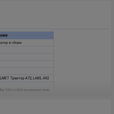
ние
атор в сборе
LMET Трактор A72, LA85, A92
 № 39521900 подходит для
, LA85, A92.
понент для поддержания
вания
н. Он необходим для