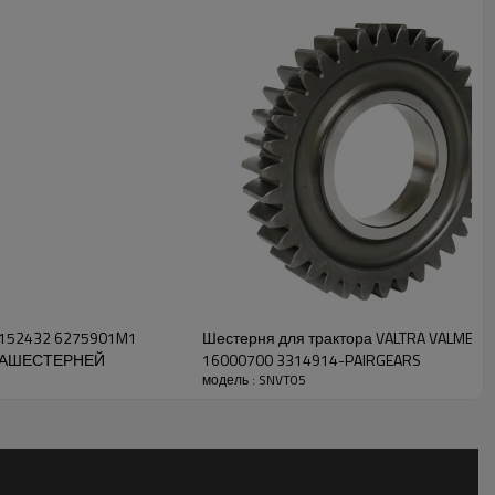
 работы трансмиссионной
ся предоставлять клиентам
, долговечные,
 надежные зубчатые
или другой информации
удем рады
вам помочь.
L152432 6275901M1
Шестерня для трактора VALTRA VALMET 11
ПАРАШЕСТЕРНЕЙ
16000700 3314914-PAIRGEARS
модель : SNVT05