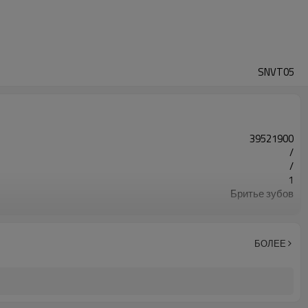
SNVT05
39521900
/
/
1
Бритье зубов
20CrMnTi
Науглероживание
56-62HRC
БОЛЕЕ
Дробеструйная обработка