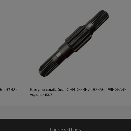
1175(-060
Описание:
Шестерня OEM No H32057 по
зерноуборочных комбайнов J
950, 955, 960, 965, 965H, 968
985HY/4, 1055, 1065, 1068H(-
1075HY/4(-041200), (-041200
1068H(041201-), 1072, 1075,
1085HY/4(041201-), 1165(-06
1175(060155-091543).
Это критически важный ком
надлежащего функциониро
сельскохозяйственных маши
обеспечения бесперебойной
системы комбайна.
76-T37822
Вал для комбайна JOHN DEERE Z28234G-PAIRGEARS
модель : JD03
Функции:
Компания Pairgears стремит
высокоточные, эффективные
малошумные, безопасные и
передачи.
Для получения расценок 
Cookie settings