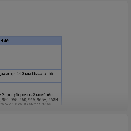
ние
иаметр: 160 мм Высота: 55
e Зерноуборочный комбайн
 950, 955, 960, 965, 965H, 968H,
975/HY4, 985, 985HY/4, 1055,
H(-041200), 1072, 1075,
041200), (-041200)1085,
1065, 1068H(041201-), 1072,
HY/4(041201-), 1085,
41201-), 1165(-060006), 1175,