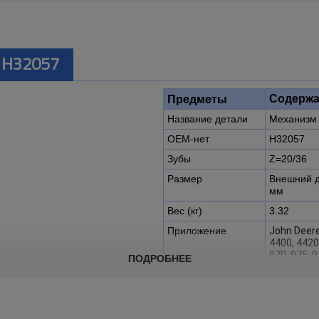
 H32057
Содержа
Предметы
Название детали
Механизм
OEM-нет
H32057
Зубы
Z=20/36
Размер
Внешний д
мм
Вес (кг)
3.32
Приложение
John Deer
4400, 4420,
970, 975, 
ПОДРОБНЕЕ
1065, 1068
1075HY/4(-
1085HY/4, 
1075, 1075
1085HY/4(0