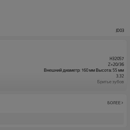
JD03
H32057
Z=20/36
Внешний диаметр: 160 мм Высота: 55 мм
3.32
Бритье зубов
20CrMnTi
Науглероживание
58-63HRC
БОЛЕЕ
Дробеструйная обработка