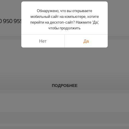
Обнаружено, что вы открываете
мобильный сайт на компьютере, хотите
 950 955 960 965 H32057-PAIRGEARS
перейти на десктоп-сайт? Нажмите 'Да',
чтобы продолжить
Нет
Да
ПОДРОБНЕЕ