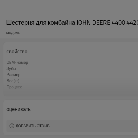
Шестерня для комбайна JOHN DEERE 4400 4420
модель
свойство
OEM-номер
Зубы
Размер
Вес(кг)
Процесс
Материальный
Термическая обработка
Твёрдость
оценивать
Обработка поверхности
ДОБАВИТЬ ОТЗЫВ